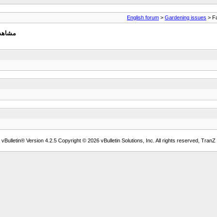
English forum
>
Gardening issues
> Fa
مشاهدة
Bulletin® Version 4.2.5 Copyright © 2026 vBulletin Solutions, Inc. All rights reserved, TranZ