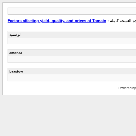
 النسخة كاملة :
Factors affecting yield, quality, and prices of Tomato
ابو سمية
amonaa
baastow
Powered by v