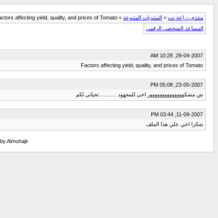
منتدى زراعة نت
>
المنتديات المتنوعة
>
ctors affecting yield, quality, and prices of Tomato
المساعد الشخصي الرقمي
29-04-2007, 10:28 AM
Factors affecting yield, quality, and prices of Tomato
23-05-2007, 05:08 PM
ش مشكوووووووووووووور اخى للمجهود ............تحياتى لكم
11-09-2007, 03:44 PM
شكرا اخي علي هذا الملف
 by Almuhajir