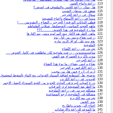
زراعة وانتاج الخس
هل يمكن زراعة الخس والملفوف في اصيص؟
ضعف فى سيقان الشبت
سؤال عن زراعة الجرجير
مبتدأ في زراعة الأسطح وأحتاج للنصيحة
قطف النباتات الورقية ( الجرجير ، النعناع ، البقدونس .... )
ماهو الحجم المناسب لاصيصلنقل شتلات الطماطم
سأزرع الملوخية في هذا الحوش .........؟؟؟
ماهي الطريقه لاكثار نبته المراميه ومتى يتم اكثارها
زرعت نعناع ويبس من أول يوم
بقع بنيه على اوراق الروز مارى
الملوخية
تجربتي في زراعة النّعناع
ساعدووووووني : زرعت ملوخية لكن ماطلعت في كامل الحوض ....
موت تاكزبرة الخضراء بعد القص
زراعة الجرجير
نعناع و ليس بنعناع ، ما نوع هذا النعناع
زراعة االكرفس و الجرجير
اريد ان ازرع خس هل من مجيب
توضيح: هل استطيع اضافة السماد الحيواني مع الماء بالتنقيط لمحصول ا
افيدونى فى زراعة الكرنب
نزرع كميات كبيرة في الوادي الجديد من الحبة السوداء البصل الاجمر
ما الطريقة الصحيحة لري الورقيات
مشكلة حيرتنى فى زراعة الملوخية
مشكلة فى الملوخية ارجو المساعدة
تجربتي مع الكزبرة
بذور الخس
احتاج الى بحوث واطاريح
ما الموعد للزراعة والارشادات