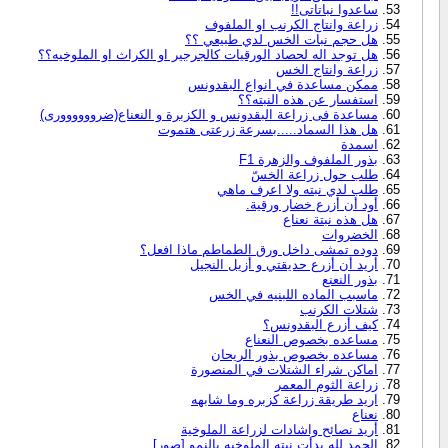
ساعدوا نباتاتى!!
زراعة وانتاج الكرنب او الملفوف
هل حجم نبات الخس لدي طبيعي ؟؟
هل توجد اله لحصاد الورقيات كالجرجير او الكراث او الملوخيه؟؟
زراعة وانتاج الخس
ممكن مساعدة في انواع البقدونس
استفسار عن هذه النبته؟؟
مساعدة فى زراعة البقدونس و الكزبرة و النعناع(ضروووووورى)
هل هذا السماد.....بسرعة زرعتى هتموت
اسمدة
بذور الملفوف والزهرة F1
طلب حول زراعة الخسّ
طلب لدي نبته ولا اعرف ماهي
أود أن أزرع خضار ورقية.
هل هذه نبتة نعناع
الخضروات
دوده تمشى داخل ورق الطماطم ماذا افعل؟
أريد أن أزرع حديقتي و أزيل النجيل
بذور النعنع
ماسبب الماده اللبنيه في الخس
شتلات الكرنب
كيف أزرع البقدونس؟
مساعده بخصوص النعناع
مساعده بخصوص بذور الريحان
اماكن شراء الشتلات في المنصورة
زراعة الثوم المعمر
اريد طريقة زراعة كزبره وما شابهه
نعناع
أريد نصائح واشادات لزراعة الملوخية
الحمد لله بدأت نبته الملوخيه بالنمو [صور]