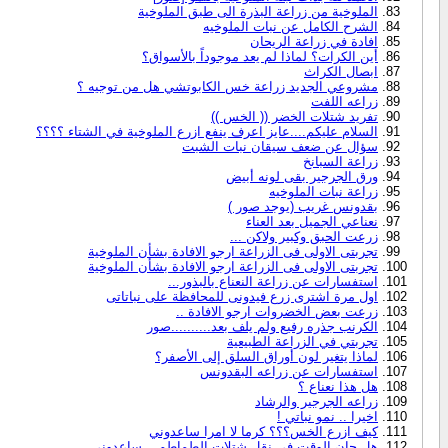
الملوخية من زراعة البذرة الى طبق الملوخية
الشرح الكامل عن نبات الملوخيه
افادة في زراعة الريحان
أين الكرات؟ لماذا لم يعد موجوداً بالأسواق؟
ابصال الكراث
مشروعي الجديد زراعة خس الكابوتشي هل من توجيه ؟
زراعه اللفت
تفريد شتلات الخضر (( الخس ))
السلام عليكم....عايز اعرف ينفع ازرع الملوخية في الشتاء ؟؟؟؟
سؤال عن ضعف سيقان نبات الشبت
زراعة السبانخ
ورق الجرجير بقى لونه أبيض
زراعة نبات الملوخيه
بقدونس غريب (يوجد صور )
نعناعي الجميل بعد العناء
زرعت الحبق وكبير ولاكن ...
تجربتى الاولى فى الزراعة ارجو الافادة بشأن الملوخية
تجربتى الاولى فى الزراعة ارجو الافادة بشأن الملوخية
استفسارات عن زراعة النعناع بالبذور...
اول مرة اشترى زرع فيدونى للمحافظة على نباتاتى
زرعت بعض الخضروات ارجو الافادة ..
الكرنب جذره رفيع ولم يلف بعد..........صور
تجربتي في الزراعة الطبيعية
لماذا يتغير لون أوراق السلق إلى الأصفر؟
استفسارات عن زراعه البقدونس
هل هذا نعناع ؟
زراعه الجرجير والرشاد
اخيرا .. نمو نباتي !
كيف ازرع الخس؟؟؟ كرما لا امرا ساعدوني
هل حان الوقت في نقل شتلات الطماطم .. ساعدوني