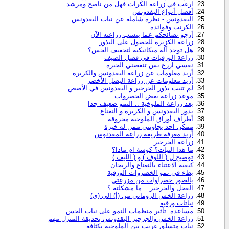
ارغب في زراعة الكراث فهل من ناصح ومرشد
أفضل أنواع البقدونس
البقدونس - نظرة شاملة عن نبات البقدونس
الكرنب وفوائدة
أرجو نصائحكم عما ينسب زراعته الآن
زراعة الكزبرة للحصول على البذور
هل توجد آلة ميكانيكية لتخفيف الخس؟
زراعة الورقيات في فصل الصيف
نفسي ازرع بس تنقصني الخبره
أريد معلومات عن زراعة البقدونس والكزبرة
أريد معلومات عن زراعة البصل الأخضر
لم تنبت بذور الجرجير و البقدونس في الأصص
موعد زراعة بعض الخضروات
بعد زراعة الملوخية .. النمو ضعيف جدا
بذور البقدونس و الكزبرة و النعناع
أطراف أوراق الملوخية محروقة
ممكن احد يجاوبني ممن له خبرة
أريد معرفة طريقة زراعة المقدنوس
زراعة الجرجير
ما هذا النبات؟ كوسة ام ماذا؟
توضيح ل ( اللوف ) و ( الليف )
كيفية الاعتناء بالنعناع والريحان
بطء في نمو الخضروات الورقية
بالصور خضراوات من مزرعتى
الفجل والجرجير ...ما مشكلته ؟
زراعة الخس الروماني من (أ) الى (ي)
نباتات ورقية
مساعدة: تأثير منظمات النمو على نبات الخس
زراعة الخس والجرجير البقدونس بحديقة المنزل مهم
نبات متسلق غريب بين الملوخية بكثافة