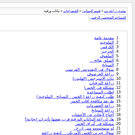
منتدى زراعة نت
>
قسم البساتين
>
الخضراوات
> نباتات ورقية
المساعد الشخصي الرقمي
مقدمة عامة
الملوخية
الكرفس
الجرجير
الملفوف
السلق يعالج....
السبانخ
سؤال فى البقدونس الفرنسي
زراعة الخرشوف
نبات الاسبرجس (الهليون)
زراعة الورقيات
مشكله في الخس!
اطلب المساعدة
طلب كيفية زراعة ( الخس . السبانخ . الملوخية )
طريقة مكافحة افات الخس
زراعة الخضروات
زراعة السبانخ
أحتاج لأبحاث عن الأعشاب
هل لزراعة النباتات الورقية قرب بعضها تأثيرات إيجابية؟
مشكلة في أوراق الخس
لو سمحتوووو متى ازرع..
سؤال حيرني الخس الأمريكي .. كيفية زراعته