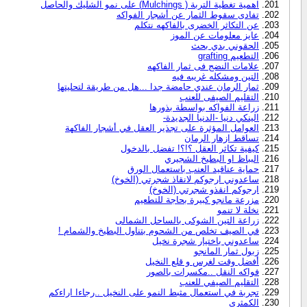
اهمية تغطية التربة ( Mulchings) على نمو الشليك والحاصل
تفادى سقوط الثمار عن أشجار الفواكه
عن التكاثر الخضرى بالفاكهه نتكلم
عايز معلومات عن الموز
الحقوني بدي بحث
التطعيم grafting
علامات النضج فى ثمار الفاكهه
التين ومشكله غريبه فيه
ثمار الرمان عندي حامضة جدا ...هل من طريقة لتحليتها
التقليم الصيفى للعنب
زراعة الفواكه بواسطة بذورها
الينكي دنيا -الدنيا الجديدة-
العوامل المؤثرة على تجذير العقل في أشجار الفاكهة
تساقط ازهار الرمان
كيفية تكاثر العقل ؟!؟! تفضل بالدخول
البباظ او البطيخ الشجيري
حماية عناقيد العنب باستعمال الورق
ساعدوني ارجوكم لانقاذ شجرتي (الخوخ)
ارجوكم انقذو شجرتي (الخوخ)
مزرعة مانجو كبيرة بحاجة للتطعيم
نخلة لا تنمو
زراعة التين الشوكى بالساحل الشمالى
في الصيف تخلص من الشحوم بتناول البطيخ والشمام !
ساعدوني باختيار شجرة نخيل
زبول ثمار المانجو
أفضل وقت لغرس و قلع النخيل
فواكه النقل ..مكسرات بالصور
التقليم الصيفي للعنب
تجربة في استعمال مثبط النمو على النخيل ..رجاءا اراءكم
الكمثري