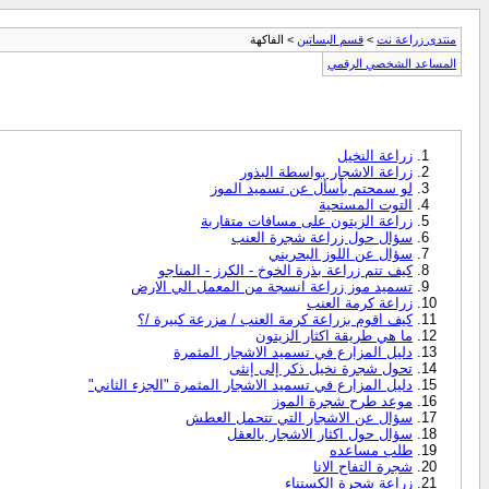
منتدى زراعة نت
>
قسم البساتين
> الفاكهة
المساعد الشخصي الرقمي
زراعة النخيل
زراعة الاشجار بواسطة البذور
لو سمحتم بأسأل عن تسميد الموز
التوت المستحية
زراعة الزيتون على مسافات متقاربة
سؤال حول زراعة شجرة العنب
سؤال عن اللوز البحريني
كيف تتم زراعة بذرة الخوخ - الكرز - المناجو
تسميد موز زراعة انسجة من المعمل الي الارض
زراعة كرمة العنب
كيف اقوم بزراعة كرمة العنب / مزرعة كبيرة /؟
ما هي طريقة اكثار الزيتون
دليل المزارع في تسميد الاشجار المثمرة
تحول شجرة نخيل ذكر إلى إنثى
دليل المزارع في تسميد الاشجار المثمرة "الجزء الثاني"
موعد طرح شجرة الموز
سؤال عن الاشجار التي تتحمل العطش
سؤال حول اكثار الاشجار بالعقل
طلب مساعده
شجرة التفاح الانا
زراعة شجرة الكستناء