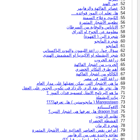
جوز الهند
عصائر الفاكهة والزهايمر
هل تعلم ان الموز فوائده....
الكيوى وعلاج السمنة
تطعيم الأشجار المثمرة
الاناناس والوقاية من السرطان
معلومة عن الخوخ او الدراق
شجرة البن ( القهوة)
شجرة المانجو
المانجو
سؤال حول زراعة الليمون والتوت الباكستاني
شجر البشمله او الاكيدنيا او المشمش الهندى
زراعة الخروب
الخروب من اشجار الفاكهة
أهم طرق التكاثر الخضري
الكاكاو من اشجار الفاكهة
زراعة اللوز في مصر
ما هي الاشجار التي يمكن تعقيلها على مدار العام
هل تؤثر طريقة الري بالرذاذ في تكوين الجذور على العقل
ما هو البرنامج الامثل لتسميد فدان الموز ؟
نبات البشملة
Mangosteen ( مانجوستين ) هل تعرفها؟؟؟
الافوكـــــادو
dragon fruit هل تعرفها هى اشجار التنين؟
تقليم الزيتون
القشطة الخضراء
شجرة الرمان
أعراض نقص العناصر الغذائية على الأشجار المثمرة
تفاحة واحدة تقي من الزهايمر
جاك فروت (هل رايتها من قبل؟؟)