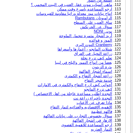
أسئلة عن الموز
ماهي أسباب موت عقل العنب في البيت المحمي ؟
ارجو المساعده باسرع وقت ممكن
انتاج نباتات موز معدلة وراثيا مقاومة للفيروسات
الرامبوتان Rambutans
ساق العنب على السطح
سؤال عن الحرنكش
نونى NONI
أريد أشجار مثمرة تتحمل الملوحة
الموز و فوائده
Cranberry التوت البرى
شتلات المانجو - أعمارها وأسعراها
زراعة النخيل في العراق
تعلم كيف تزرع نخلة
بعضا من انواع التمور والبلح في ليبيا
بذرة الزيتون
اسماء اشجار الفاكهة
زراعة أشجار التفاح و الكمثرى
خدمة شجر التفاح
أخواني كيف ازرع التفاح والكمثرى في الامارات
كيف تزرع المانجو
النجدة (طلب مساعدة عاجلة من اهل الاختصاص )
النجدة ياخبراء زراعة نت
ماذا تعرف عن الاعناب
الاهميه الاقتصاديه والغذائيه لثمار التفاح
فاكهه عظيمة
سؤال بخصوص التجارب على نباتات الفاكهة
الازهار في اشجار الفاكهة
ارجو المساعدة للاهمية القصوى
الثمار العذريه