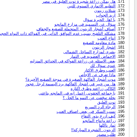
هل يمكن زراعة شجيرة توت العليق فى مصر
التقليم الاثماري السنوي للتين
شتلات زيتون
اريد الجواب
يا اهل الخبرة سؤال
سؤال عن التسميد في مزارع المانجو
أصناف أشجار الزيتون المتحملة للصقيع والجفاف
مشكله التلقيح بسبب عدم التوافق الذاتى فى الفواكه ذات النواه الحجر
انتاج العنب
مادة مقاومه للصقيع
اشجار الزيتون
بشرى لمزارع الساحل الشمالى
الاحماض العضويه في الثمار
بعض الاسئله عن زراعة الفواكه في الحدائق المنزليه
عندي سؤال لك
العنب وطرق الاكثار
ماذا تعرف عن الاجاص
موت أشجار الفاكهة الصغيرة في موجة الصقيع الأخيرة؟
هل من خبير في اشجار الفاكهة يرد البسمة لرجل عجوز
الكاكي زراعته وطرق اكثاره
يا جماعه الحقونى اعمل ايه فى المانجه بتاعتى
نخلة توقفت عن النمو ما الحل ؟
توت العليق
الرجاء الرد السريع
نسب السكر فى بعض اصناف العنب
كيف ازرع بذور التفاح
زراعة وانتاج المانجو
ثمار ناكلها
الزيتون..الشجرة المباركة!!
طلب مصدر