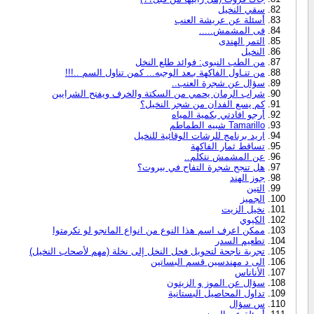
سقي النخيل
أسئلة عن عريشة العنب
فى المشمش.....
التمر الهندى
النخيل
من الطب النبوى: فوائد طلع النخل
من تنـاول الفاكهة بـعد الوجبه... كمن تناول السم ..!!!
سؤال عن شجرة العنب..
شراب الرمان يحمي من السكتة والخرف ويفتح الشرايين
كم يسع الفدان من شجر النخيل؟
أرجو افادتي بكمية المياه
Tamarillo شبيه الطماطم
اريد برنامج للرشات الوقائية للنخيل
تساقط ثمار الفاكهة
عن المشمش نتكلم..
هل تنجح شجرة التفاح في بيروت؟
جوز الهند
التين
الجميز
نخيل الزيت
الكيوي
ممكن اعرف اسم هذا النوع من انواع المانجو لو تكرمتوا
تطعيم السدر
تجربة ناجحة لتحويل فحل النخل إلى نخلة (مهم لأصحاب النخيل)
الى د مهندسين قسم البساتين
الأناناس
سؤال عن الموز و الزيتون
تداول المحاصيل البستانية
س سؤال