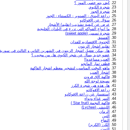
كيف يتم خصى الموز ؟
شجرة الكيوي
شجرة الجوز
زراعة البندق - الصنوبر - الكستناء - الجوز
سؤال عن الافوكادو
عرض عن كيفية تشذيب (تقليم) الأشجار
ما انواع الفواكه التي تزرع في البلدان الخليجية
شجرة تسمى (sweet apple)
الفستق
الجدوى الاقتصاديه للفدان
تقليم اشجار الزيتون
هل يمكن تعقيل اشجار الزيتون في الشهرين الثاني و الثالث في سورية
عضو جديد يسأل عن شجر الكيوي هل من مجيب ؟
العنب مساعده!!
قطف ثمار المانجو
ماهو الوقت المناسب لتشجير معظم اشجار الفاكهة
اشجار العنب
فاكهة الاق فروت
نصيحة لوجة الله
هل هذه هى شجرة الكرز
زراعة الافوكادو
استفسار عن زراعة الافوكادو
التمر غذاء ودواء
فاكهة النجمة (Star fruit )
الليتشى (Lychee)
الرمان
التين
التفاح
الكرز (الكريز)
التوت