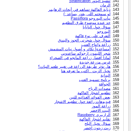
تنضيد البذور Stratification
الرمان
ذبابة الفاكهة تساهم في أبحاث الزهايمر
لو سمحتم اللى يقدر يساعد :)
نبات البوروجو Passiflora
حد عنده موضوع طرق التطعيم
سؤال حول البابايا
البوروجو
التعرف على نوع فاكهة
سؤال حول شجرتى الجوز والبندق
زراعة وانتاج العنب
[مساعدة] تكاثر و أصول نبات المشمش
شجر الليمون ارجوكم ساعدوني
لماذا افضل زراعة المانجو في الصحراء
غرس مزرعة جديدة
هل تؤثر طريقة الزراعة في تغيير طعم النبات؟
نخيل الزيت ..اكتب ما تعرفه هنا
البداية
برنامج تسميد العنب
الجوافة
مصدات الرياح
تطعيم اشجار الفاكهة
بعض الفوائد الغذائيه للتين
فيديوهات رائعة حول تطعيم الاشجار
زراعة الموز
البيت الاخضر
الرازبيري Raspberry
تقليم اشجار الفاكهة
سؤال نخيل البلح
زيت زيتون اخضر