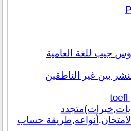
موس جيب للغة العامية
لنشر بين غير الناطقين
تجميع كل ما يتعلق بأمتحان التويفل toefl
يات,خبرات)متجدد
الامتحان,أنواعه,طريقة حساب