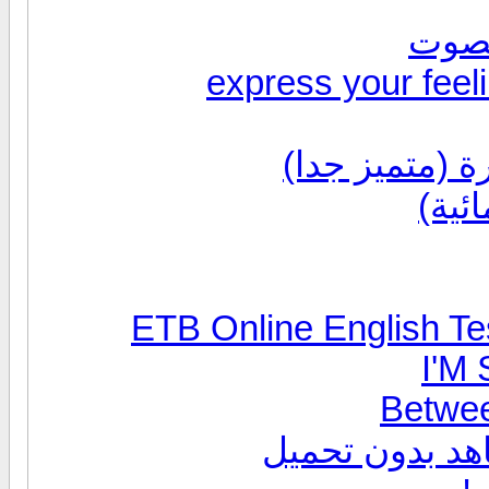
الصوت
ة (متميز جدا)
I'M
Betwee