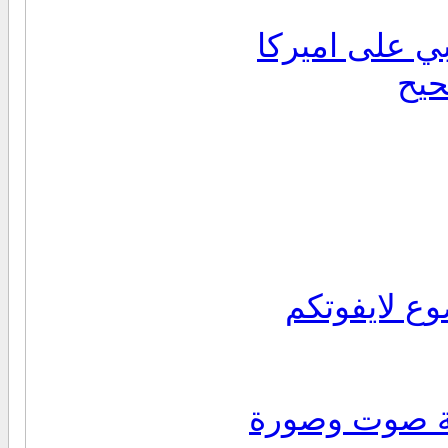
ي على اميركا
حيح
وع لايفوتكم
سية صوت وصورة