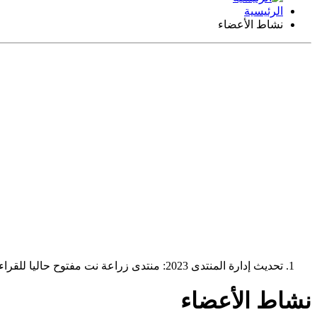
الرئيسية
نشاط الأعضاء
تحديث إدارة المنتدى 2023: منتدى زراعة نت مفتوح حاليا للقراءة فقط، ولا يقبل مشاركات جديدة. يمكنكم استخدام الشريط الظاهر أعلاه للبحث في كافة مواضيع المدوّنة والمنتدى.
نشاط الأعضاء