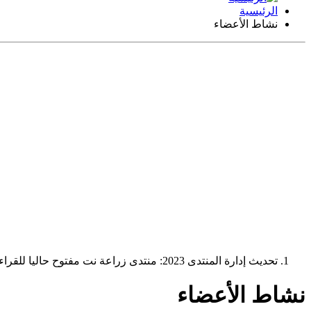
الرئيسية
نشاط الأعضاء
تحديث إدارة المنتدى 2023: منتدى زراعة نت مفتوح حاليا للقراءة فقط، ولا يقبل مشاركات جديدة. يمكنكم استخدام الشريط الظاهر أعلاه للبحث في كافة مواضيع المدوّنة والمنتدى.
نشاط الأعضاء