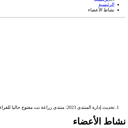
الرئيسية
نشاط الأعضاء
تحديث إدارة المنتدى 2023: منتدى زراعة نت مفتوح حاليا للقراءة فقط، ولا يقبل مشاركات جديدة. يمكنكم استخدام الشريط الظاهر أعلاه للبحث في كافة مواضيع المدوّنة والمنتدى.
نشاط الأعضاء