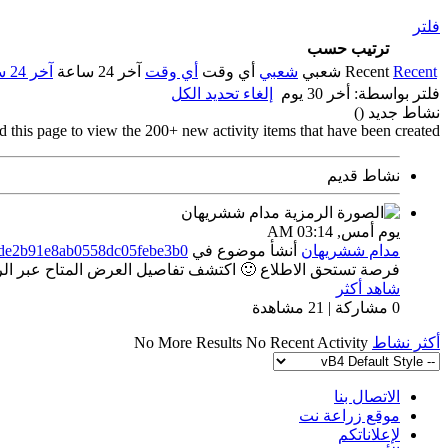
فلتر
ترتيب حسب
Recent
Recent
شعبي
شعبي
أي وقت
أي وقت
آخر 24 ساعة
آخر 24 ساعة
فلتر بواسطة:
أخر 30 يوم
إلغاء تحديد الكل
نشاط جديد (
)
d this page to view the 200+ new activity items that have been created.
نشاط قديم
يوم أمس,
03:14 AM
مدام ششريهان
أنشأ موضوع
في
fde2b91e8ab0558dc05febe3b0
فرصة تستحق الاطلاع 🙂 اكتشف تفاصيل العرض المتاح عبر الراب
شاهد أكثر
0 مشاركة | 21 مشاهدة
أكثر نشاط
No Recent Activity
No More Results
الاتصال بنا
موقع زراعة نت
لإعلاناتكم