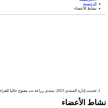
الرئيسية
نشاط الأعضاء
تحديث إدارة المنتدى 2023: منتدى زراعة نت مفتوح حاليا للقراءة فقط، ولا يقبل مشاركات جديدة. يمكنكم استخدام الشريط الظاهر أعلاه للبحث في كافة مواضيع المدوّنة والمنتدى.
نشاط الأعضاء