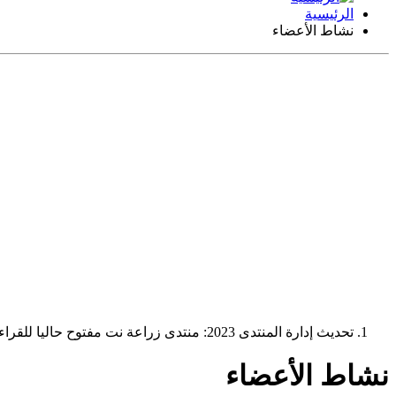
الرئيسية
نشاط الأعضاء
تحديث إدارة المنتدى 2023: منتدى زراعة نت مفتوح حاليا للقراءة فقط، ولا يقبل مشاركات جديدة. يمكنكم استخدام الشريط الظاهر أعلاه للبحث في كافة مواضيع المدوّنة والمنتدى.
نشاط الأعضاء