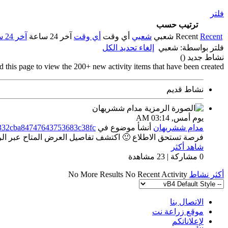
فلتر
ترتيب حسب
Recent
Recent
شعبي
شعبي
أي وقت
أي وقت
آخر 24 ساعة
آخر 24 ساعة
فلتر بواسطة:
شعبي
إلغاء تحديد الكل
نشاط جديد (
)
d this page to view the 200+ new activity items that have been created.
نشاط قديم
يوم أمس,
03:14 AM
مدام ششريهان
أنشأ موضوع
في
2332cba84747643753683c38fc
فرصة تستحق الاطلاع 🙂 اكتشف تفاصيل العرض المتاح عبر الراب
شاهد أكثر
0 مشاركة | 23 مشاهدة
أكثر نشاط
No Recent Activity
No More Results
الاتصال بنا
موقع زراعة نت
لإعلاناتكم