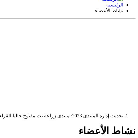
الرئيسية
نشاط الأعضاء
تحديث إدارة المنتدى 2023: منتدى زراعة نت مفتوح حاليا للقراءة فقط، ولا يقبل مشاركات جديدة. يمكنكم استخدام الشريط الظاهر أعلاه للبحث في كافة مواضيع المدوّنة والمنتدى.
نشاط الأعضاء