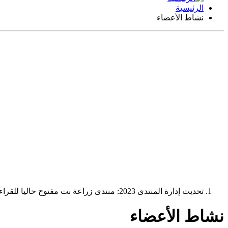
الرئيسية
نشاط الأعضاء
تحديث إدارة المنتدى 2023: منتدى زراعة نت مفتوح حاليا للقراءة فقط، ولا يقبل مشاركات جديدة. يمكنكم استخدام الشريط الظاهر أعلاه للبحث في كافة مواضيع المدوّنة والمنتدى.
نشاط الأعضاء