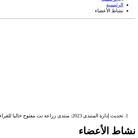
الرئيسية
نشاط الأعضاء
تحديث إدارة المنتدى 2023: منتدى زراعة نت مفتوح حاليا للقراءة فقط، ولا يقبل مشاركات جديدة. يمكنكم استخدام الشريط الظاهر أعلاه للبحث في كافة مواضيع المدوّنة والمنتدى.
نشاط الأعضاء