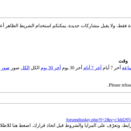
وقت
أخر 7 أيام
أخر 7 أيام
أخر 30 يوم
أخر 30 يوم
الكل
الكل
صور
صور
Please reloa
forumdisplay.php?f=2&s=c3dd29
ط، وتعرّف على المزايا والشروط قبل اتخاذ قرارك. اضغط هنا للاطلاع 