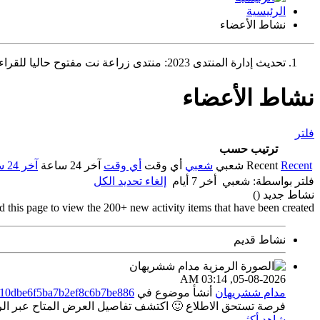
الرئيسية
نشاط الأعضاء
تحديث إدارة المنتدى 2023: منتدى زراعة نت مفتوح حاليا للقراءة فقط، ولا يقبل مشاركات جديدة. يمكنكم استخدام الشريط الظاهر أعلاه للبحث في كافة مواضيع المدوّنة والمنتدى.
نشاط الأعضاء
فلتر
ترتيب حسب
Recent
Recent
شعبي
شعبي
أي وقت
أي وقت
آخر 24 ساعة
آخر 24 ساعة
فلتر بواسطة:
شعبي
أخر 7 أيام
إلغاء تحديد الكل
نشاط جديد (
)
d this page to view the 200+ new activity items that have been created.
نشاط قديم
03:14 AM
05-08-2026,
مدام ششريهان
أنشأ موضوع
في
510dbe6f5ba7b2ef8c6b7be886
فرصة تستحق الاطلاع 🙂 اكتشف تفاصيل العرض المتاح عبر الراب
شاهد أكثر