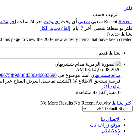
فلتر
ترتيب حسب
Recent
Recent
شعبي
شعبي
أي وقت
أي وقت
آخر 24 ساعة
آخر 24 ساعة
فلتر بواسطة:
شعبي
أخر 7 أيام
إلغاء تحديد الكل
نشاط جديد (
)
d this page to view the 200+ new activity items that have been created.
نشاط قديم
03:14 AM
05-08-2026,
مدام ششريهان
أنشأ موضوع
في
198675fb9d8f8d386ad6683690
فرصة تستحق الاطلاع 🙂 اكتشف تفاصيل العرض المتاح عبر الراب
شاهد أكثر
0 مشاركة | 47 مشاهدة
أكثر نشاط
No Recent Activity
No More Results
الاتصال بنا
موقع زراعة نت
لإعلاناتكم