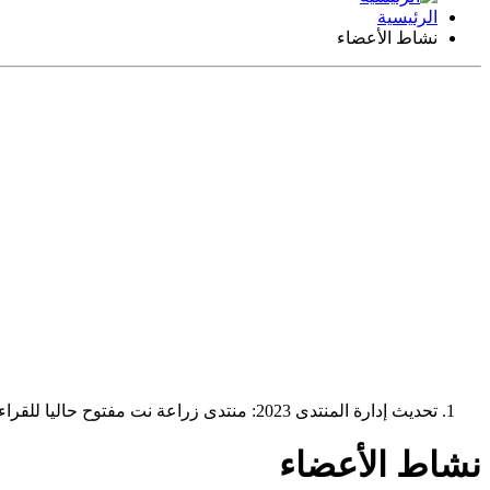
الرئيسية
نشاط الأعضاء
تحديث إدارة المنتدى 2023: منتدى زراعة نت مفتوح حاليا للقراءة فقط، ولا يقبل مشاركات جديدة. يمكنكم استخدام الشريط الظاهر أعلاه للبحث في كافة مواضيع المدوّنة والمنتدى.
نشاط الأعضاء