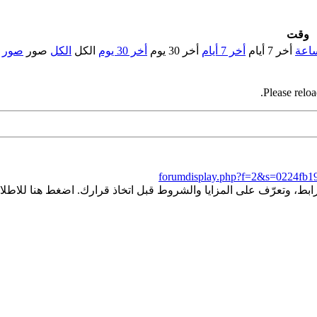
وقت
أخر 7 أيام
أخر 7 أيام
أخر 30 يوم
أخر 30 يوم
الكل
الكل
صور
صور
Please reloa
forumdisplay.php?f=2&s=0224fb
ط، وتعرّف على المزايا والشروط قبل اتخاذ قرارك. اضغط هنا للاطلاع 