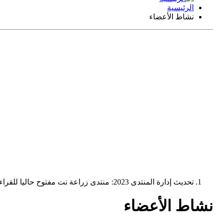
الرئيسية
نشاط الأعضاء
تحديث إدارة المنتدى 2023: منتدى زراعة نت مفتوح حاليا للقراءة فقط، ولا يقبل مشاركات جديدة. يمكنكم استخدام الشريط الظاهر أعلاه للبحث في كافة مواضيع المدوّنة والمنتدى.
نشاط الأعضاء