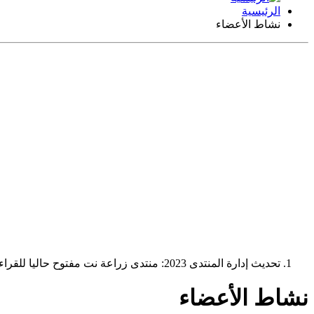
الرئيسية
نشاط الأعضاء
تحديث إدارة المنتدى 2023: منتدى زراعة نت مفتوح حاليا للقراءة فقط، ولا يقبل مشاركات جديدة. يمكنكم استخدام الشريط الظاهر أعلاه للبحث في كافة مواضيع المدوّنة والمنتدى.
نشاط الأعضاء