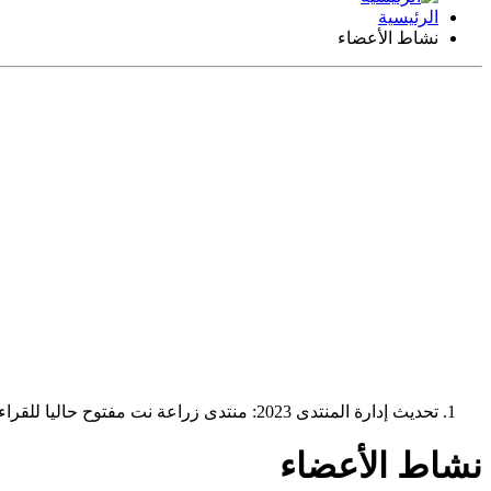
الرئيسية
نشاط الأعضاء
تحديث إدارة المنتدى 2023: منتدى زراعة نت مفتوح حاليا للقراءة فقط، ولا يقبل مشاركات جديدة. يمكنكم استخدام الشريط الظاهر أعلاه للبحث في كافة مواضيع المدوّنة والمنتدى.
نشاط الأعضاء