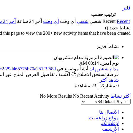
فلتر
ترتيب حسب
Recent
Recent
شعبي
شعبي
أي وقت
أي وقت
آخر 24 ساعة
آخر 24 ساعة
نشاط جديد (
)
d this page to view the 200+ new activity items that have been created.
نشاط قديم
يوم أمس,
03:14 AM
مدام ششريهان
أنشأ موضوع
في
ac2f29d465775b70a251f3f58d
فرصة تستحق الاطلاع 🙂 اكتشف تفاصيل العرض المتاح عبر الراب
شاهد أكثر
0 مشاركة | 23 مشاهدة
أكثر نشاط
No Recent Activity
No More Results
الاتصال بنا
موقع زراعة نت
لإعلاناتكم
الأرشيف