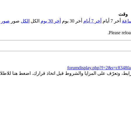
وقت
أخر 7 أيام
أخر 7 أيام
أخر 30 يوم
أخر 30 يوم
الكل
الكل
صور
صور
Please reloa
forumdisplay.php?f=2&s=c8348f
ط، وتعرّف على المزايا والشروط قبل اتخاذ قرارك. اضغط هنا للاطلاع 