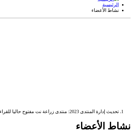
الرئيسية
نشاط الأعضاء
تحديث إدارة المنتدى 2023: منتدى زراعة نت مفتوح حاليا للقراءة فقط، ولا يقبل مشاركات جديدة. يمكنكم استخدام الشريط الظاهر أعلاه للبحث في كافة مواضيع المدوّنة والمنتدى.
نشاط الأعضاء