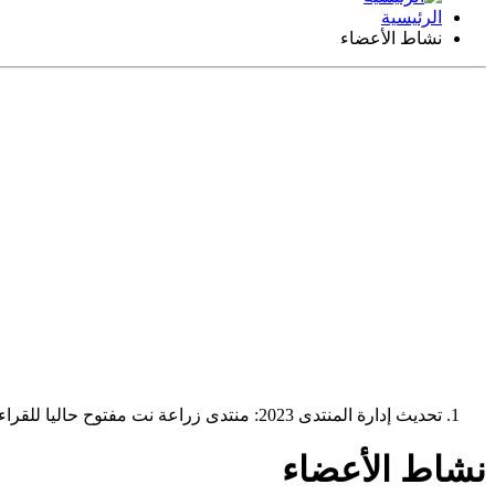
الرئيسية
نشاط الأعضاء
تحديث إدارة المنتدى 2023: منتدى زراعة نت مفتوح حاليا للقراءة فقط، ولا يقبل مشاركات جديدة. يمكنكم استخدام الشريط الظاهر أعلاه للبحث في كافة مواضيع المدوّنة والمنتدى.
نشاط الأعضاء