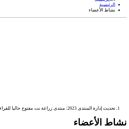
الرئيسية
نشاط الأعضاء
تحديث إدارة المنتدى 2023: منتدى زراعة نت مفتوح حاليا للقراءة فقط، ولا يقبل مشاركات جديدة. يمكنكم استخدام الشريط الظاهر أعلاه للبحث في كافة مواضيع المدوّنة والمنتدى.
نشاط الأعضاء