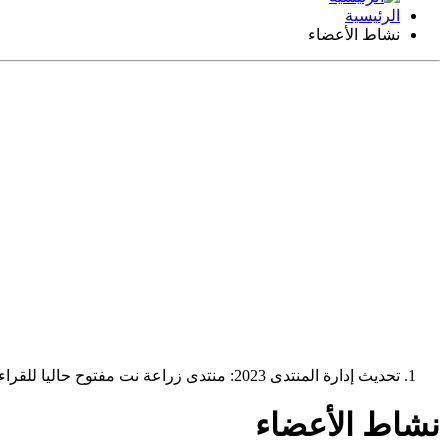
الرئيسية
نشاط الأعضاء
تحديث إدارة المنتدى 2023: منتدى زراعة نت مفتوح حاليا للقراءة فقط، ولا يقبل مشاركات جديدة. يمكنكم استخدام الشريط الظاهر أعلاه للبحث في كافة مواضيع المدوّنة والمنتدى.
نشاط الأعضاء