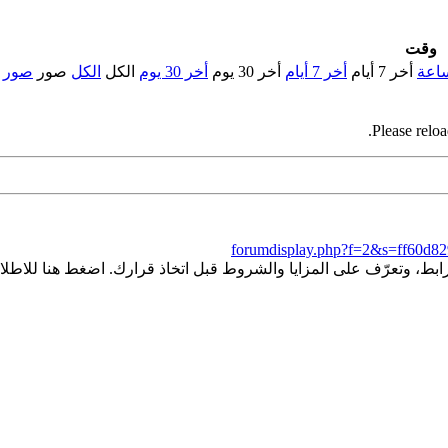
وقت
أخر 7 أيام
أخر 7 أيام
أخر 30 يوم
أخر 30 يوم
الكل
الكل
صور
صور
Please reloa
forumdisplay.php?f=2&s=ff60d8
ط، وتعرّف على المزايا والشروط قبل اتخاذ قرارك. اضغط هنا للاطلاع 