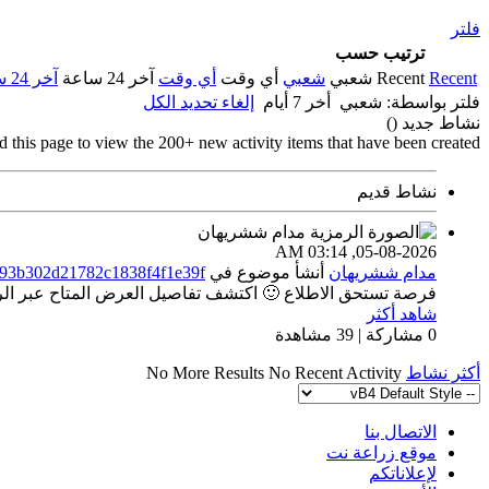
فلتر
ترتيب حسب
Recent
Recent
شعبي
شعبي
أي وقت
أي وقت
آخر 24 ساعة
آخر 24 ساعة
فلتر بواسطة:
شعبي
أخر 7 أيام
إلغاء تحديد الكل
نشاط جديد (
)
d this page to view the 200+ new activity items that have been created.
نشاط قديم
03:14 AM
05-08-2026,
مدام ششريهان
أنشأ موضوع
في
293b302d21782c1838f4f1e39f
فرصة تستحق الاطلاع 🙂 اكتشف تفاصيل العرض المتاح عبر الراب
شاهد أكثر
0 مشاركة | 39 مشاهدة
أكثر نشاط
No Recent Activity
No More Results
الاتصال بنا
موقع زراعة نت
لإعلاناتكم