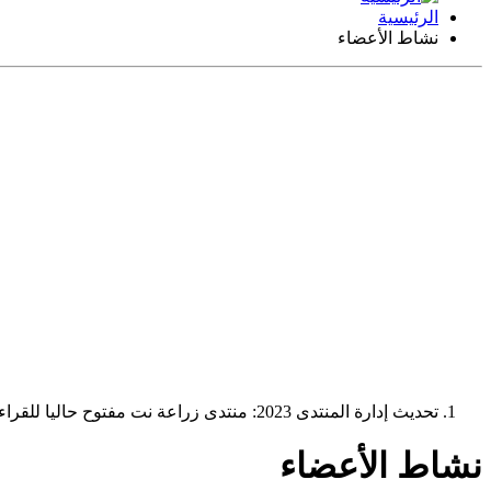
الرئيسية
نشاط الأعضاء
تحديث إدارة المنتدى 2023: منتدى زراعة نت مفتوح حاليا للقراءة فقط، ولا يقبل مشاركات جديدة. يمكنكم استخدام الشريط الظاهر أعلاه للبحث في كافة مواضيع المدوّنة والمنتدى.
نشاط الأعضاء