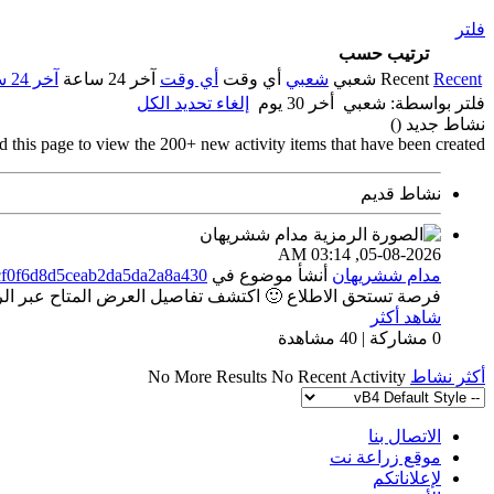
فلتر
ترتيب حسب
Recent
Recent
شعبي
شعبي
أي وقت
أي وقت
آخر 24 ساعة
آخر 24 ساعة
فلتر بواسطة:
شعبي
أخر 30 يوم
إلغاء تحديد الكل
نشاط جديد (
)
d this page to view the 200+ new activity items that have been created.
نشاط قديم
03:14 AM
05-08-2026,
مدام ششريهان
أنشأ موضوع
في
cf0f6d8d5ceab2da5da2a8a430
فرصة تستحق الاطلاع 🙂 اكتشف تفاصيل العرض المتاح عبر الراب
شاهد أكثر
0 مشاركة | 40 مشاهدة
أكثر نشاط
No Recent Activity
No More Results
الاتصال بنا
موقع زراعة نت
لإعلاناتكم