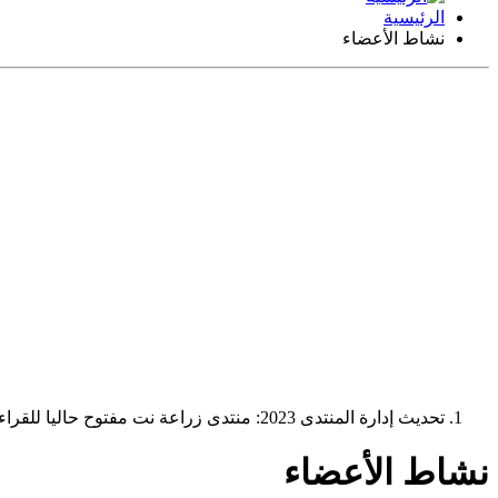
الرئيسية
نشاط الأعضاء
تحديث إدارة المنتدى 2023: منتدى زراعة نت مفتوح حاليا للقراءة فقط، ولا يقبل مشاركات جديدة. يمكنكم استخدام الشريط الظاهر أعلاه للبحث في كافة مواضيع المدوّنة والمنتدى.
نشاط الأعضاء