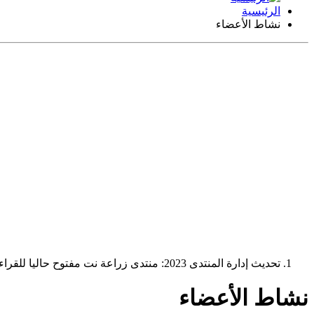
الرئيسية
نشاط الأعضاء
تحديث إدارة المنتدى 2023: منتدى زراعة نت مفتوح حاليا للقراءة فقط، ولا يقبل مشاركات جديدة. يمكنكم استخدام الشريط الظاهر أعلاه للبحث في كافة مواضيع المدوّنة والمنتدى.
نشاط الأعضاء