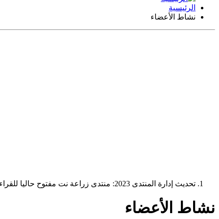
الرئيسية
نشاط الأعضاء
تحديث إدارة المنتدى 2023: منتدى زراعة نت مفتوح حاليا للقراءة فقط، ولا يقبل مشاركات جديدة. يمكنكم استخدام الشريط الظاهر أعلاه للبحث في كافة مواضيع المدوّنة والمنتدى.
نشاط الأعضاء