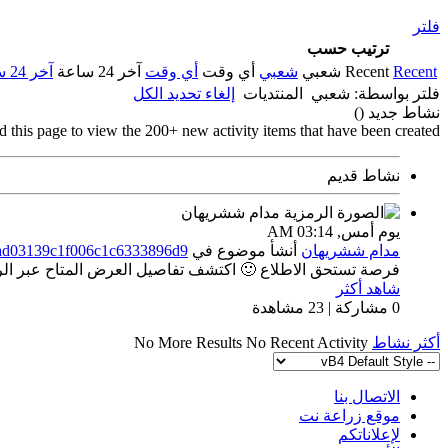
فلتر
ترتيب حسب
Recent
Recent
شعبي
شعبي
أي وقت
أي وقت
آخر 24 ساعة
آخر 24 ساعة
فلتر بواسطة:
شعبي
المنتديات
إلغاء تحديد الكل
نشاط جديد (
)
d this page to view the 200+ new activity items that have been created.
نشاط قديم
يوم أمس,
03:14 AM
مدام ششريهان
أنشأ موضوع
في
8ad03139c1f006c1c6333896d9
فرصة تستحق الاطلاع 🙂 اكتشف تفاصيل العرض المتاح عبر الراب
شاهد أكثر
0 مشاركة | 23 مشاهدة
أكثر نشاط
No Recent Activity
No More Results
الاتصال بنا
موقع زراعة نت
لإعلاناتكم