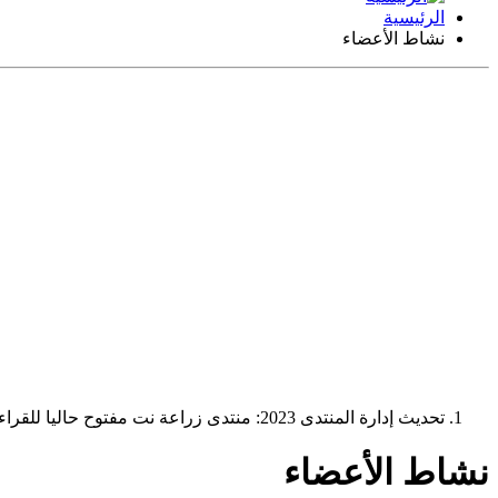
الرئيسية
نشاط الأعضاء
تحديث إدارة المنتدى 2023: منتدى زراعة نت مفتوح حاليا للقراءة فقط، ولا يقبل مشاركات جديدة. يمكنكم استخدام الشريط الظاهر أعلاه للبحث في كافة مواضيع المدوّنة والمنتدى.
نشاط الأعضاء