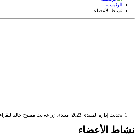
الرئيسية
نشاط الأعضاء
تحديث إدارة المنتدى 2023: منتدى زراعة نت مفتوح حاليا للقراءة فقط، ولا يقبل مشاركات جديدة. يمكنكم استخدام الشريط الظاهر أعلاه للبحث في كافة مواضيع المدوّنة والمنتدى.
نشاط الأعضاء