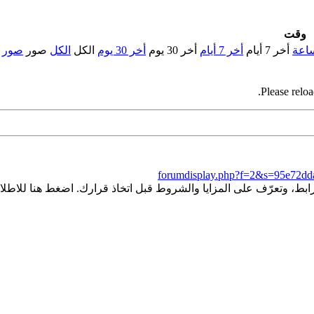
وقت
أخر 7 أيام
أخر 7 أيام
أخر 30 يوم
أخر 30 يوم
الكل
الكل
صور
صور
Please reloa
forumdisplay.php?f=2&s=95e72d
ط، وتعرّف على المزايا والشروط قبل اتخاذ قرارك. اضغط هنا للاطلاع 