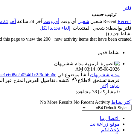
فلتر
ترتيب حسب
Recent
Recent
شعبي
شعبي
أي وقت
أي وقت
آخر 24 ساعة
آخر 24 ساعة
فلتر بواسطة:
شعبي
المنتديات
إلغاء تحديد الكل
نشاط جديد (
)
d this page to view the 200+ new activity items that have been created.
نشاط قديم
03:14 AM
05-08-2026,
مدام ششريهان
أنشأ موضوع
في
dae1e608a2a054d1c2f9db6b6e
فرصة تستحق الاطلاع 🙂 اكتشف تفاصيل العرض المتاح عبر الراب
شاهد أكثر
0 مشاركة | 38 مشاهدة
أكثر نشاط
No Recent Activity
No More Results
الاتصال بنا
موقع زراعة نت
لإعلاناتكم