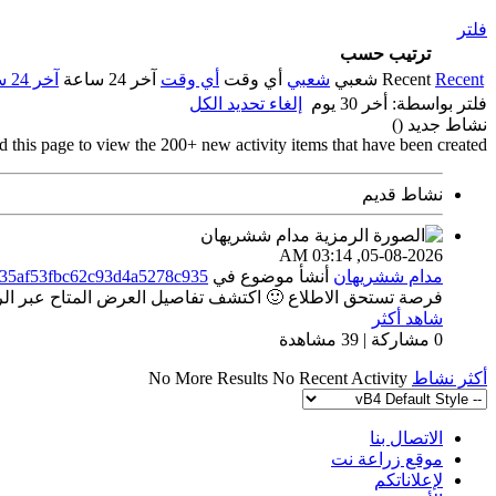
فلتر
ترتيب حسب
Recent
Recent
شعبي
شعبي
أي وقت
أي وقت
آخر 24 ساعة
آخر 24 ساعة
فلتر بواسطة:
أخر 30 يوم
إلغاء تحديد الكل
نشاط جديد (
)
d this page to view the 200+ new activity items that have been created.
نشاط قديم
03:14 AM
05-08-2026,
مدام ششريهان
أنشأ موضوع
في
135af53fbc62c93d4a5278c935
فرصة تستحق الاطلاع 🙂 اكتشف تفاصيل العرض المتاح عبر الراب
شاهد أكثر
0 مشاركة | 39 مشاهدة
أكثر نشاط
No Recent Activity
No More Results
الاتصال بنا
موقع زراعة نت
لإعلاناتكم