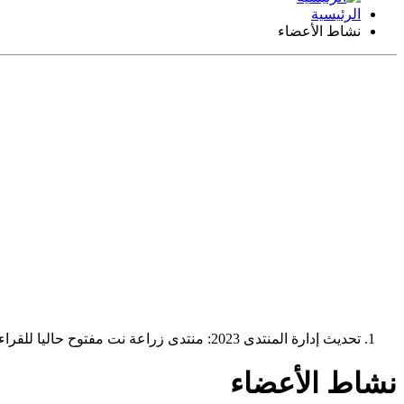
الرئيسية
نشاط الأعضاء
تحديث إدارة المنتدى 2023: منتدى زراعة نت مفتوح حاليا للقراءة فقط، ولا يقبل مشاركات جديدة. يمكنكم استخدام الشريط الظاهر أعلاه للبحث في كافة مواضيع المدوّنة والمنتدى.
نشاط الأعضاء